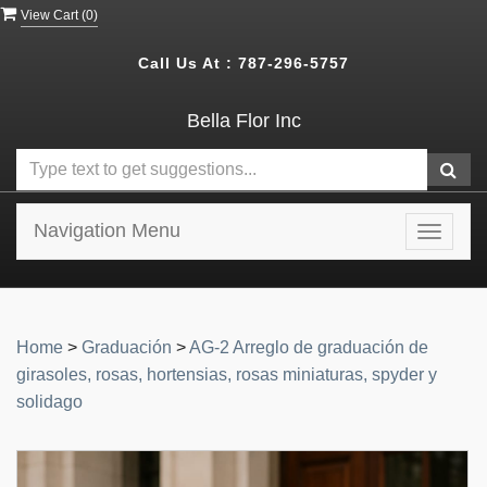
View Cart (
0
)
Call Us At :
787-296-5757
Bella Flor Inc
Navigation Menu
Toggle
navigat
Home
>
Graduación
>
AG-2 Arreglo de graduación de
girasoles, rosas, hortensias, rosas miniaturas, spyder y
solidago