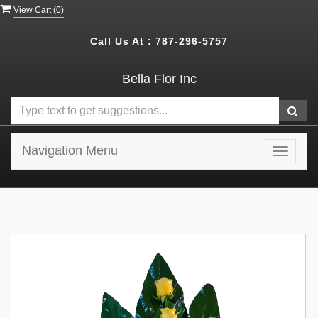
View Cart (
0
)
Call Us At :
787-296-5757
Bella Flor Inc
Navigation Menu
Toggle
navigat