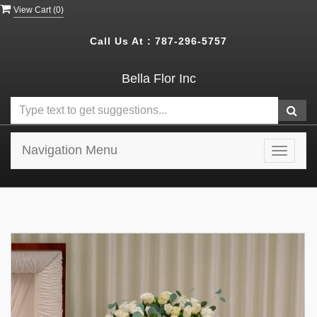
View Cart (
0
)
Call Us At :
787-296-5757
Bella Flor Inc
Navigation Menu
Toggle
navigat