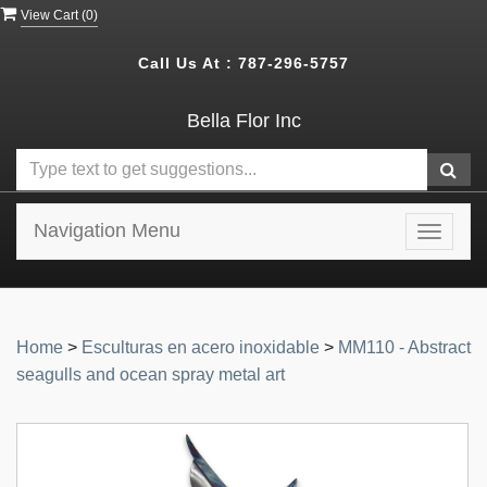
View Cart (
0
)
Call Us At :
787-296-5757
Bella Flor Inc
Navigation Menu
Toggle
navigat
Home
>
Esculturas en acero inoxidable
>
MM110 - Abstract
seagulls and ocean spray metal art