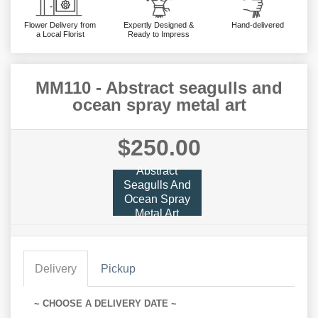
Flower Delivery from
Expertly Designed &
Hand-delivered
a Local Florist
Ready to Impress
MM110 - Abstract seagulls and
ocean spray metal art
$250.00
Abstract
Seagulls And
Ocean Spray
Metal Art
Delivery
Pickup
~ CHOOSE A DELIVERY DATE ~