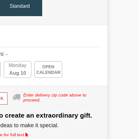
Standard
TE ~
Monday
OPEN
CALENDAR
Aug 10
Enter delivery zip code above to
CK
proceed.
o create an extraordinary gift.
deas to make it special.
 for full text