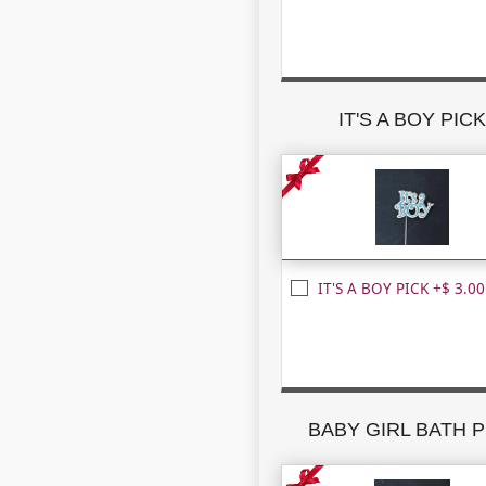
IT'S A BOY PIC
IT'S A BOY PICK +$ 3.00
BABY GIRL BATH P