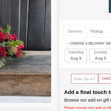
Delivery
Pickup
~ CHOOSE A DELIVERY DA
Saturday
Sunday
Aug 8
Aug 9
CHE
Add a final touch t
Browse our add-on gift i
Please mouse over add-on title