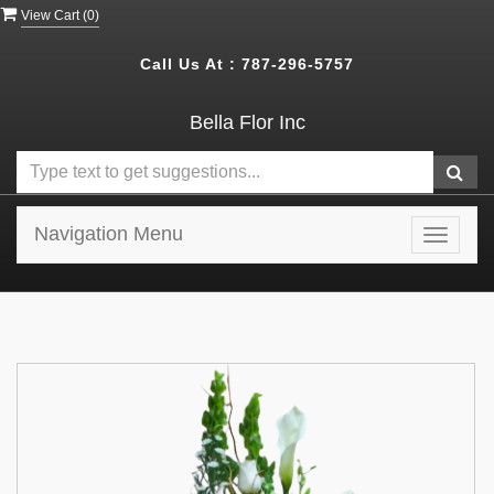
View Cart (
0
)
Call Us At :
787-296-5757
Bella Flor Inc
Navigation Menu
Toggle
navigat