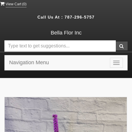
View Cart (
0
)
Call Us At :
787-296-5757
Bella Flor Inc
Navigation Menu
Toggle
navigat