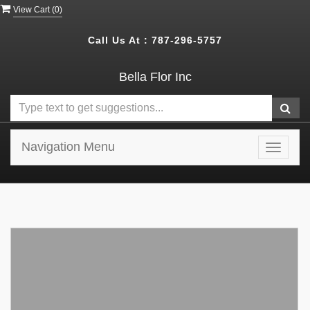
View Cart (
0
)
Call Us At :
787-296-5757
Bella Flor Inc
Navigation Menu
Toggle
navigat